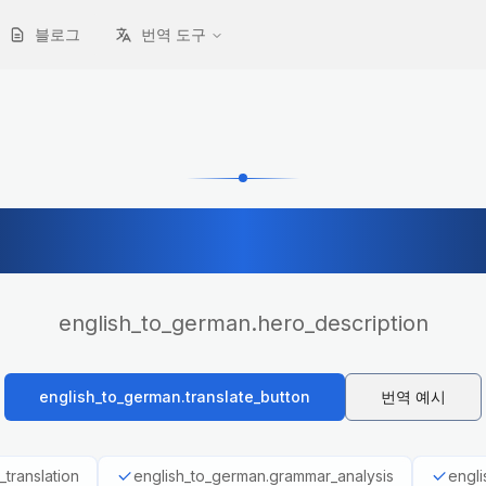
블로그
번역 도구
h_to_german.her
english_to_german.hero_description
english_to_german.translate_button
번역 예시
_translation
english_to_german.grammar_analysis
engli