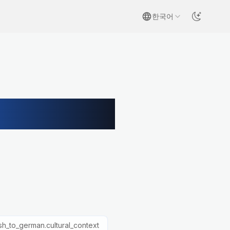
한국어
o_title
sh_to_german.cultural_context