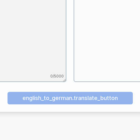
0
/5000
english_to_german.translate_button