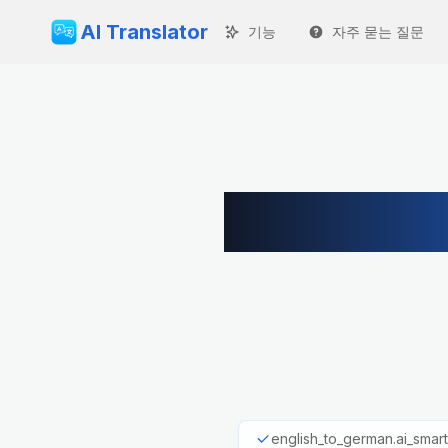
AI Translator
기능
자주 묻는 질문
englis
english_to_german.ai_smart